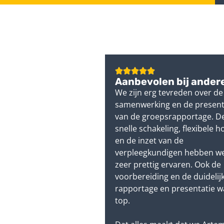
Aanbevolen bij ander
We zijn erg tevreden over de
samenwerking en de present
van de groepsrapportage. D
snelle schakeling, flexibele 
en de inzet van de
verpleegkundigen hebben we
zeer prettig ervaren. Ook de
voorbereiding en de duidelij
rapportage en presentatie 
top.