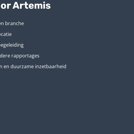
or Artemis
en branche
ocatie
begeleiding
ldere rapportages
n en duurzame inzetbaarheid