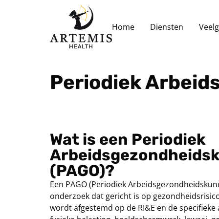
de
inhoud
Home
Diensten
Veelg
Periodiek Arbei
Wat is een Periodiek
Arbeidsgezondheids
(PAGO)?
Een PAGO (Periodiek Arbeidsgezondheidskund
onderzoek dat gericht is op gezondheidsrisic
wordt afgestemd op de RI&E en de specifieke a