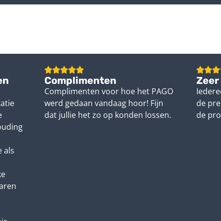
en
Complimenten
Zeer
Complimenten voor hoe het PAGO
Iedere
atie
werd gedaan vandaag hoor! Fijn
de pre
e
dat jullie het zo op konden lossen.
de pro
houding
 als
ke
waren