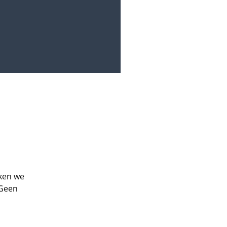
aken we
 Geen