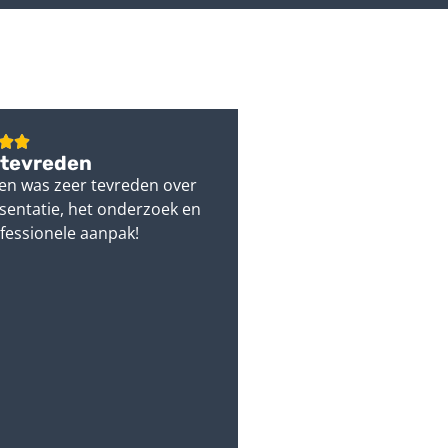
 tevreden
en was zeer tevreden over
sentatie, het onderzoek en
fessionele aanpak!